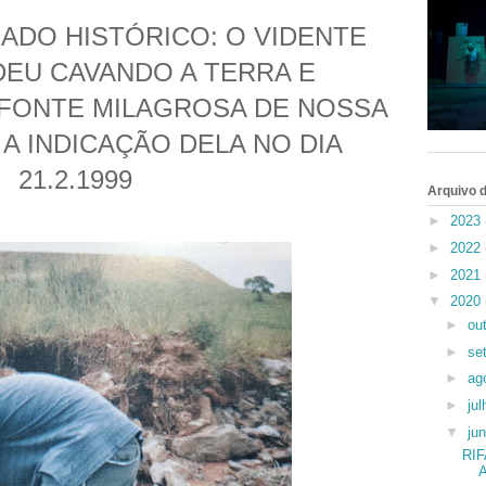
DO HISTÓRICO: O VIDENTE
EU CAVANDO A TERRA E
FONTE MILAGROSA DE NOSSA
A INDICAÇÃO DELA NO DIA
21.2.1999
Arquivo d
►
2023
►
2022
►
2021
▼
2020
►
ou
►
se
►
ag
►
ju
▼
ju
RI