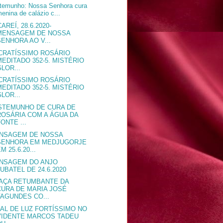
temunho: Nossa Senhora cura
enina de calázio c...
AREÍ, 28.6.2020-
MENSAGEM DE NOSSA
SENHORA AO V...
CRATÍSSIMO ROSÁRIO
MEDITADO 352-5. MISTÉRIO
GLOR...
CRATÍSSIMO ROSÁRIO
MEDITADO 352-5. MISTÉRIO
GLOR...
STEMUNHO DE CURA DE
ROSÁRIA COM A ÁGUA DA
FONTE ...
NSAGEM DE NOSSA
SENHORA EM MEDJUGORJE
M 25.6.20...
NSAGEM DO ANJO
LUBATEL DE 24.6.2020
AÇA RETUMBANTE DA
CURA DE MARIA JOSÉ
FAGUNDES CO...
NAL DE LUZ FORTÍSSIMO NO
VIDENTE MARCOS TADEU