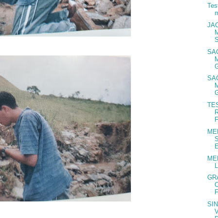
Tes
m
JAC
SA
SA
TE
ME
E
ME
GR
SI