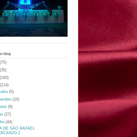
o blog
(75)
(35)
(160)
(114)
tubro
(5)
tembro
(10)
osto
(9)
lho
(27)
nho
(44)
FA DE SÃO RAFAEL
ARCANJO 2