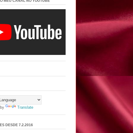
 O MEU CANAL NO YOUTUBE
 by
Translate
ES DESDE 7.2.2016